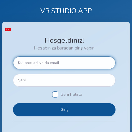
VR STUDIO APP
Hoşgeldiniz!
Hesabınıza buradan giriş yapın
Beni hatırla
Giriş